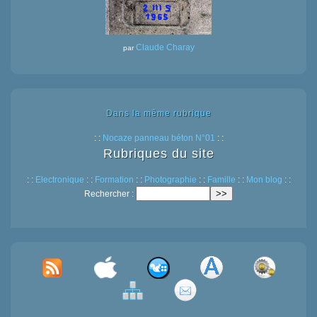
Claude Charay
par
Dans la même rubrique
: :
Nocaze panneau béton N°01
: :
Rubriques du site
: :
Electronique
: :
Formation
: :
Photographie
: :
Famille
: :
Mon blog
: :
Rechercher :