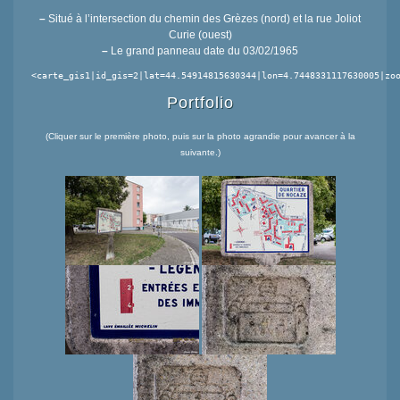
–
Situé à l’intersection du chemin des Grèzes (nord) et la rue Joliot
Curie (ouest)
–
Le grand panneau date du 03/02/1965
<carte_gis1|id_gis=2|lat=44.54914815630344|lon=4.7448331117630005|zo
Portfolio
(Cliquer sur le première photo, puis sur la photo agrandie pour avancer à la
suivante.)